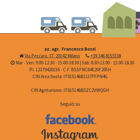
az. agr. Francesco Bossi
Via Pescara, 37, 20142 Milano
+39 346 8155538
Mar - Ven: 9.00-12.30 - 15.00-18.30 | Sab: 8.30-13.00 - 15.00-18.30
P.I. 12379420156 - C.F. BSSFNC64E20F205H
CIN Area Sosta: IT015146B1U7PFPN4G
CIN Agriturismo: IT015146B5ZC2VWQGH
Seguici su