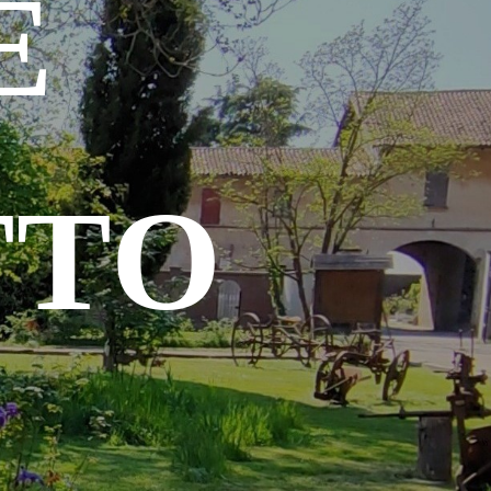
E
TTO